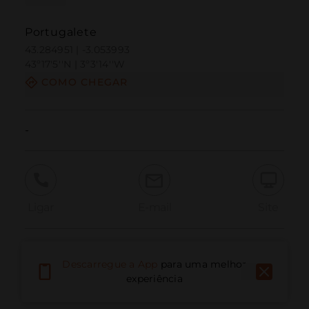
Portugalete
43.284951 | -3.053993
43º17'5''N | 3º3'14''W
COMO CHEGAR
-
Ligar
E-mail
Site
Relatar problema
Descarregue a App
para uma melhor
experiência