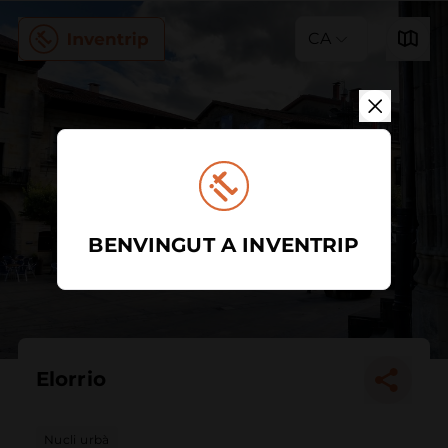
CA
BENVINGUT A INVENTRIP
Elorrio
Nucli urbà