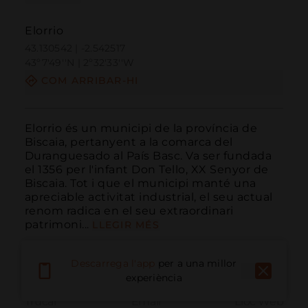
Elorrio
43.130542 | -2.542517
43º7'49''N | 2º32'33''W
COM ARRIBAR-HI
Elorrio és un municipi de la província de 
Biscaia, pertanyent a la comarca del 
Duranguesado al País Basc. Va ser fundada 
el 1356 per l'infant Don Tello, XX Senyor de 
Biscaia. Tot i que el municipi manté una 
apreciable activitat industrial, el seu actual 
renom radica en el seu extraordinari 
patrimoni...
LLEGIR MÉS
Descarrega l'app
per a una millor
experiència
Trucar
Email
Lloc Web