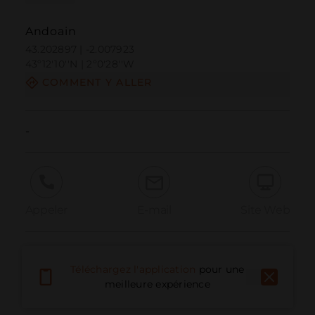
Andoain
43.202897 | -2.007923
43º12'10''N | 2º0'28''W
COMMENT Y ALLER
-
Appeler
E-mail
Site Web
Signaler un problème
Téléchargez l'application
pour une
meilleure expérience