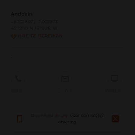
Andoain
43.202897 | -2.007923
43º12'10''N | 2º0'28''W
HOE TE BEREIKEN
-
Bellen
E-mail
Website
Probleem melden
Download de app
voor een betere
ervaring