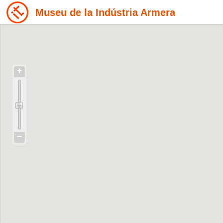
Museu de la Indústria Armera
+
−