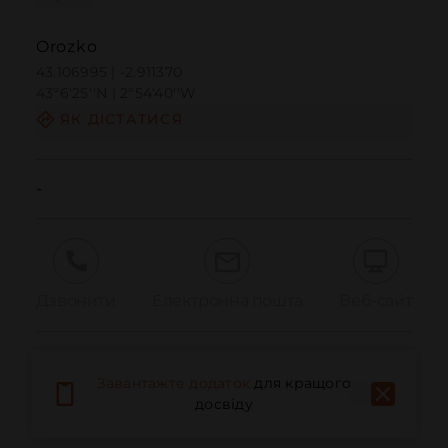
Orozko
43.106995 | -2.911370
43º6'25''N | 2º54'40''W
ЯК ДІСТАТИСЯ
-
Дзвонити
Електронна пошта
Веб-сайт
Повідомити про проблему
Завантажте додаток
для кращого
досвіду