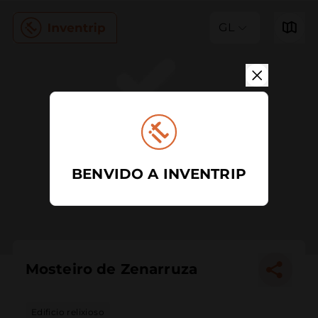
GL
BENVIDO A INVENTRIP
Mosteiro de Zenarruza
Edificio relixioso