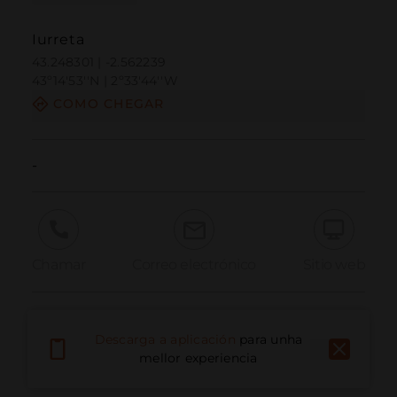
Iurreta
43.248301 | -2.562239
43º14'53''N | 2º33'44''W
COMO CHEGAR
-
Chamar
Correo electrónico
Sitio web
Informar dun problema
Descarga a aplicación
para unha
mellor experiencia