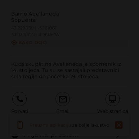
Barrio Abellaneda
Sopuerta
43.229039 | -3.161061
43º13'44''N | 3º9'39''W
KAKO DOĆI
Kuća skupštine Avellaneda je spomenik iz 
14. stoljeća. Tu su se sastajali predstavnici 
sela regije do početka 19. stoljeća.
Pozvati
Email
Web stranica
Preuzmi aplikaciju
za bolje iskustvo
Prijaviti problem