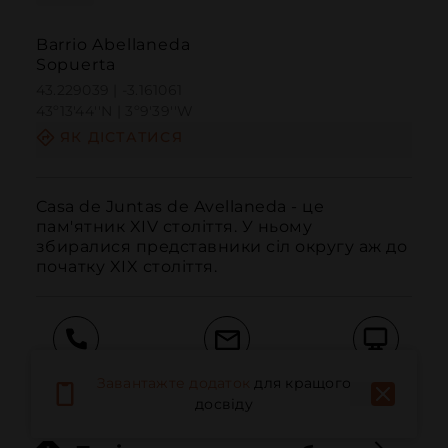
Barrio Abellaneda
Sopuerta
43.229039 | -3.161061
43º13'44''N | 3º9'39''W
ЯК ДІСТАТИСЯ
Casa de Juntas de Avellaneda - це 
пам'ятник XIV століття. У ньому 
збиралися представники сіл округу аж до 
початку XIX століття.
Дзвонити
Електронна пошта
Веб-сайт
Завантажте додаток
для кращого
досвіду