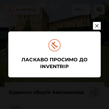
UK
ЛАСКАВО ПРОСИМО ДО
INVENTRIP
Будинок зборів Авельянеда
Музей