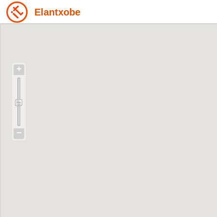
Elantxobe
+
−