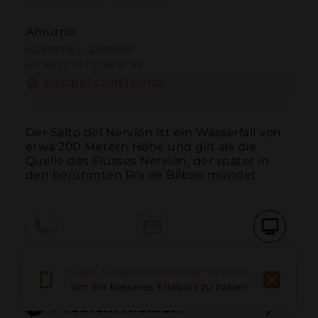
Amurrio
42.939716 | -2.981066
42º56'22''N | 2º58'51''W
WEGBESCHREIBUNG
Der Salto del Nervión ist ein Wasserfall von 
etwa 200 Metern Höhe und gilt als die 
Quelle des Flusses Nervión, der später in 
den berühmten Ría de Bilbao mündet.
Anruf
E-Mail
Website
Laden Sie die Anwendung herunter,
um ein besseres Erlebnis zu haben
Problem melden