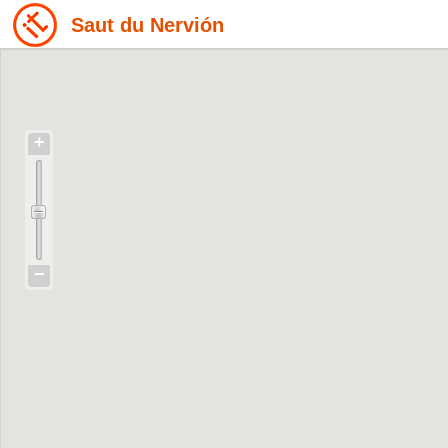
Saut du Nervión
+
−