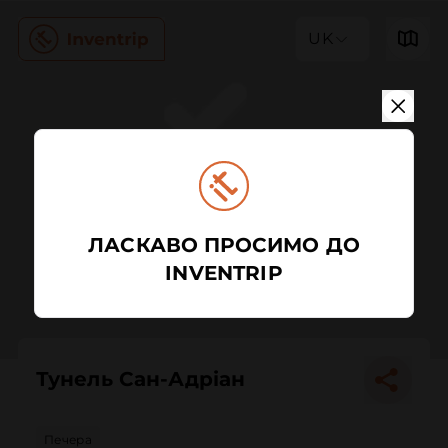
UK
ЛАСКАВО ПРОСИМО ДО
INVENTRIP
Тунель Сан-Адріан
Печера