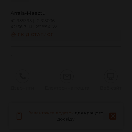
Arraia-Maeztu
42.935395 | -2.315036
42º56'7''N | 2º18'54''W
ЯК ДІСТАТИСЯ
-
Дзвонити
Електронна пошта
Веб-сайт
Повідомити про проблему
Завантажте додаток
для кращого
досвіду