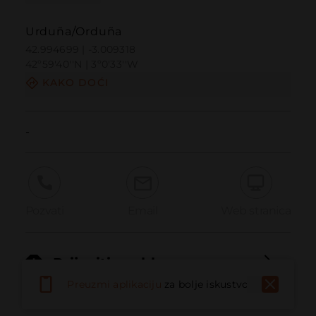
Urduña/Orduña
42.994699 | -3.009318
42º59'40''N | 3º0'33''W
KAKO DOĆI
-
Pozvati
Email
Web stranica
Prijaviti problem
Preuzmi aplikaciju
za bolje iskustvo