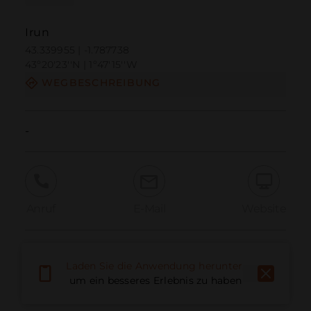
Irun
43.339955 | -1.787738
43º20'23''N | 1º47'15''W
WEGBESCHREIBUNG
-
Anruf
E-Mail
Website
Problem melden
Laden Sie die Anwendung herunter,
um ein besseres Erlebnis zu haben