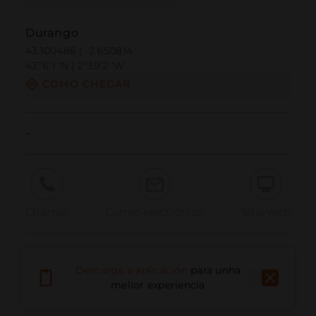
Durango
43.100486 | -2.650814
43º6'1''N | 2º39'2''W
COMO CHEGAR
-
Chamar
Correo electrónico
Sitio web
Informar dun problema
Descarga a aplicación
para unha
mellor experiencia