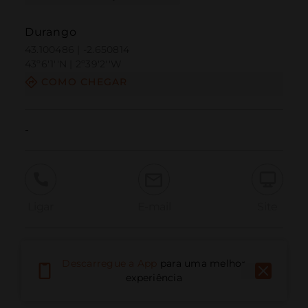
Durango
43.100486 | -2.650814
43º6'1''N | 2º39'2''W
COMO CHEGAR
-
Ligar
E-mail
Site
Relatar problema
Descarregue a App
para uma melhor
experiência