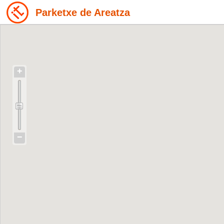
Parketxe de Areatza
+
−