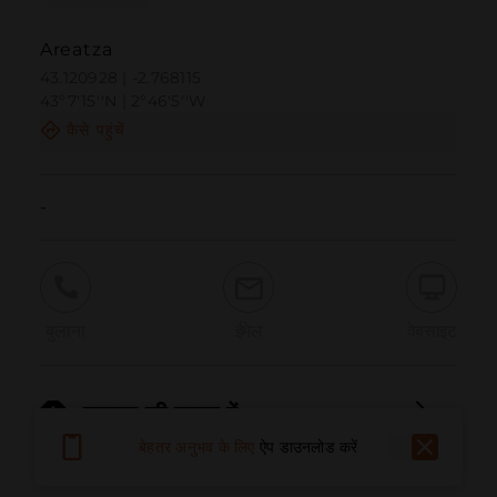
Areatza
43.120928 | -2.768115
43º7'15''N | 2º46'5''W
कैसे पहुंचें
-
बुलाना
ईमेल
वेबसाइट
समस्या की सूचना दें
बेहतर अनुभव के लिए
ऐप डाउनलोड करें