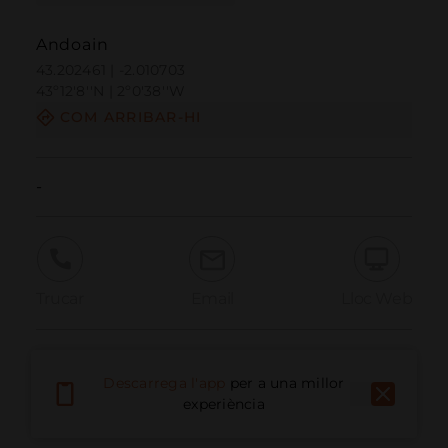
Andoain
43.202461 | -2.010703
43º12'8''N | 2º0'38''W
COM ARRIBAR-HI
-
Trucar
Email
Lloc Web
Informar problema
Descarrega l'app
per a una millor
experiència