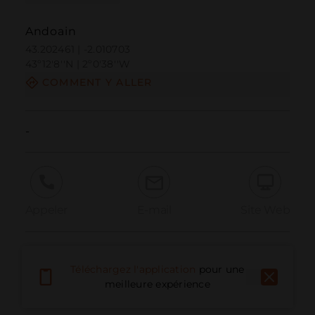
Andoain
43.202461 | -2.010703
43º12'8''N | 2º0'38''W
COMMENT Y ALLER
-
Appeler
E-mail
Site Web
Signaler un problème
Téléchargez l'application
pour une
meilleure expérience