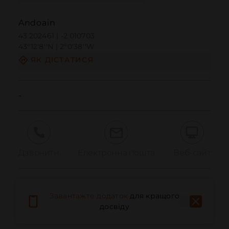
Andoain
43.202461 | -2.010703
43º12'8''N | 2º0'38''W
ЯК ДІСТАТИСЯ
-
Дзвонити
Електронна пошта
Веб-сайт
Повідомити про проблему
Завантажте додаток
для кращого
досвіду