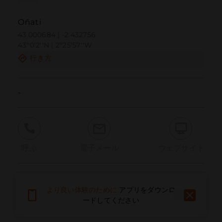
Oñati
43.000684 | -2.432756
43º0'2''N | 2º25'57''W
行き方
-
呼ぶ
電子メール
ウェブサイト
問題を報告する
より良い体験のために
アプリをダウンロ
ードしてください