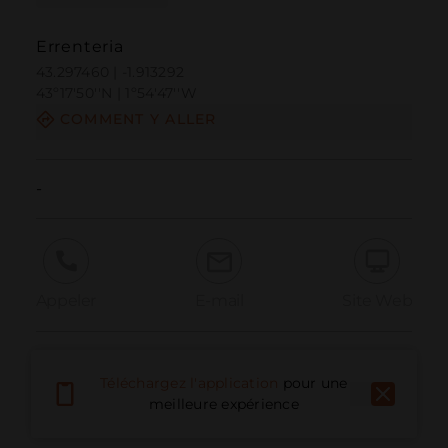
Errenteria
43.297460 | -1.913292
43º17'50''N | 1º54'47''W
COMMENT Y ALLER
-
Appeler
E-mail
Site Web
Signaler un problème
Téléchargez l'application
pour une
meilleure expérience