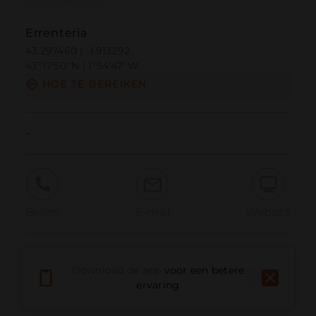
Errenteria
43.297460 | -1.913292
43º17'50''N | 1º54'47''W
HOE TE BEREIKEN
-
Bellen
E-mail
Website
Probleem melden
Download de app
voor een betere
ervaring