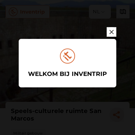
NL
WELKOM BIJ INVENTRIP
Speels-culturele ruimte San
Marcos
Militair gebouw