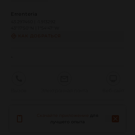
Errenteria
43.297460 | -1.913292
43º17'50''N | 1º54'47''W
КАК ДОБРАТЬСЯ
-
Вызов
Электронная почта
Веб-сайт
Сообщить о проблеме
Скачайте приложение
для
лучшего опыта