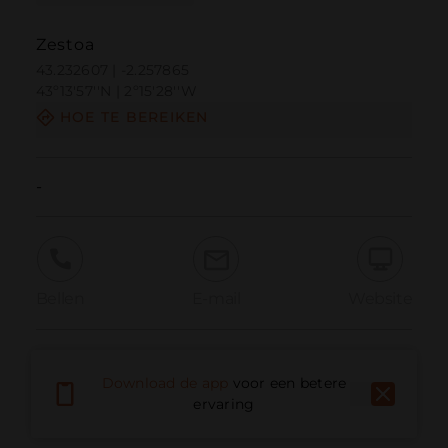
Zestoa
43.232607 | -2.257865
43º13'57''N | 2º15'28''W
HOE TE BEREIKEN
-
Bellen
E-mail
Website
Probleem melden
Download de app
voor een betere
ervaring