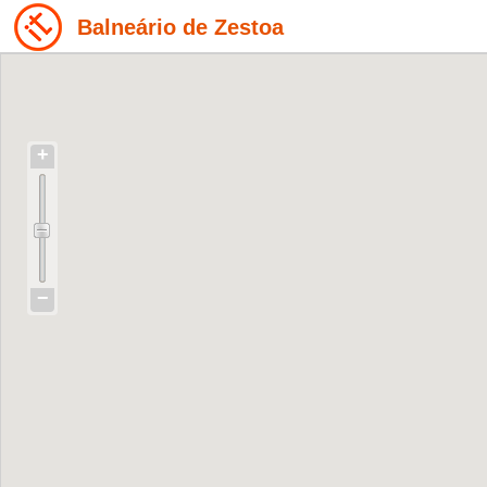
Balneário de Zestoa
+
−