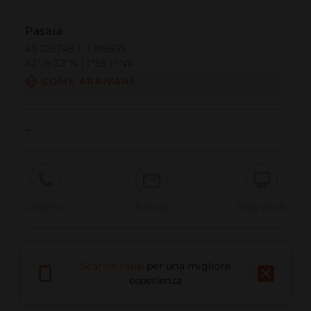
Pasaia
43.325748 | -1.919821
43º19'32''N | 1º55'11''W
COME ARRIVARE
-
Chiama
E-mail
Sito Web
Segnala problema
Scarica l'app
per una migliore
esperienza