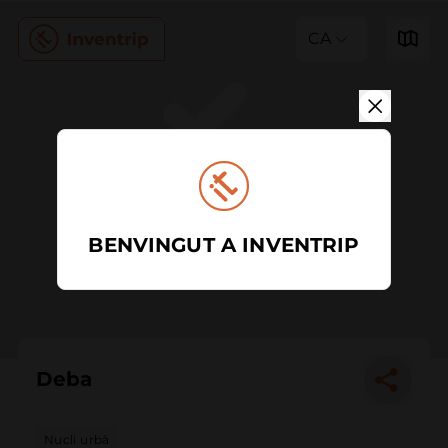
CA
BENVINGUT A INVENTRIP
Deba
Nucli urbà