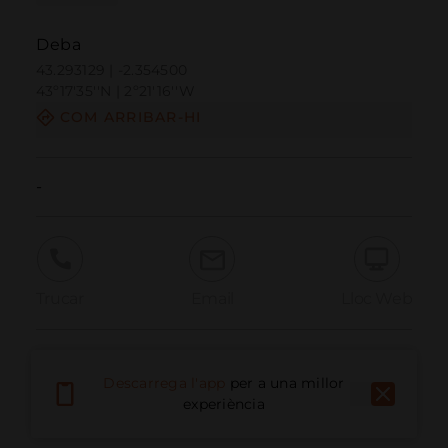
Deba
43.293129 | -2.354500
43º17'35''N | 2º21'16''W
COM ARRIBAR-HI
-
Trucar
Email
Lloc Web
Informar problema
Descarrega l'app
per a una millor
experiència