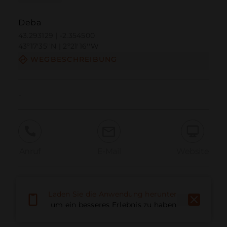
Deba
43.293129 | -2.354500
43º17'35''N | 2º21'16''W
WEGBESCHREIBUNG
-
Anruf
E-Mail
Website
Problem melden
Laden Sie die Anwendung herunter,
um ein besseres Erlebnis zu haben