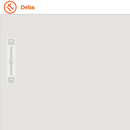
Deba
+
−