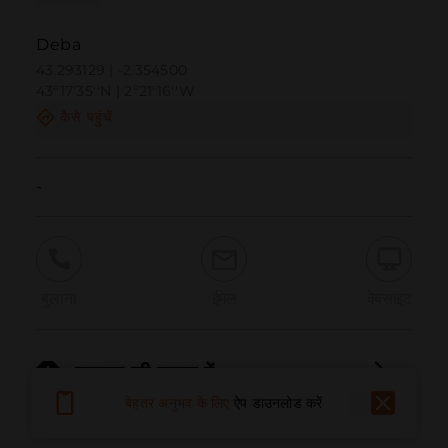
Deba
43.293129 | -2.354500
43º17'35''N | 2º21'16''W
कैसे पहुंचें
-
बुलाना
ईमेल
वेबसाइट
समस्या की सूचना दें
बेहतर अनुभव के लिए
ऐप डाउनलोड करें