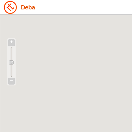
Deba
+
−