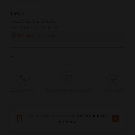
Deba
43.293129 | -2.354500
43º17'35''N | 2º21'16''W
ЯК ДІСТАТИСЯ
-
Дзвонити
Електронна пошта
Веб-сайт
Повідомити про проблему
Завантажте додаток
для кращого
досвіду