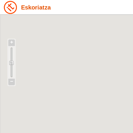
Eskoriatza
+
−