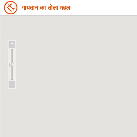
गायतान का तोला महल
+
−