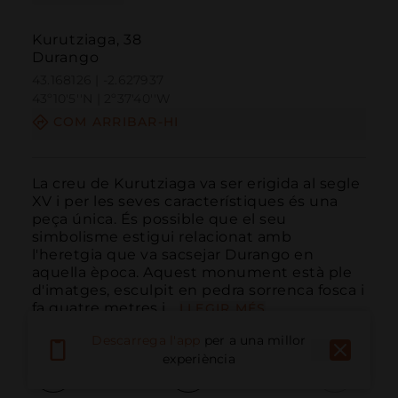
Kurutziaga, 38
Durango
43.168126 | -2.627937
43º10'5''N | 2º37'40''W
COM ARRIBAR-HI
La creu de Kurutziaga va ser erigida al segle 
XV i per les seves característiques és una 
peça única. És possible que el seu 
simbolisme estigui relacionat amb 
l'heretgia que va sacsejar Durango en 
aquella època. Aquest monument està ple 
d'imatges, esculpit en pedra sorrenca fosca i 
fa quatre metres i...
LLEGIR MÉS
Descarrega l'app
per a una millor
experiència