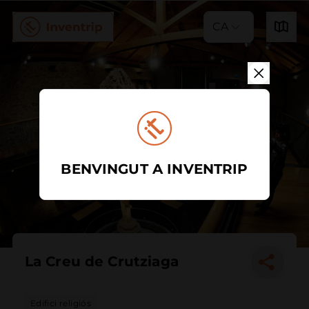
CA
BENVINGUT A INVENTRIP
La Creu de Crutziaga
Edifici religiós