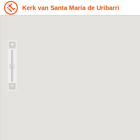
Kerk van Santa María de Uribarri
+
−