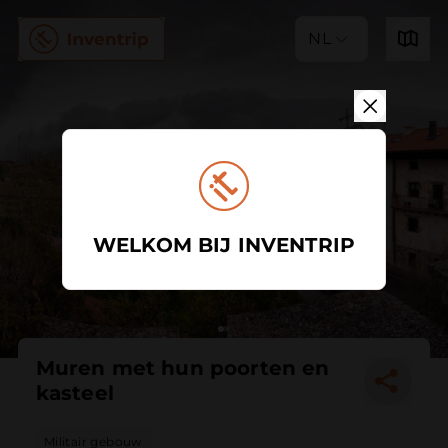
NL
WELKOM BIJ INVENTRIP
Muren met hun poorten en
kasteel
Militair gebouw