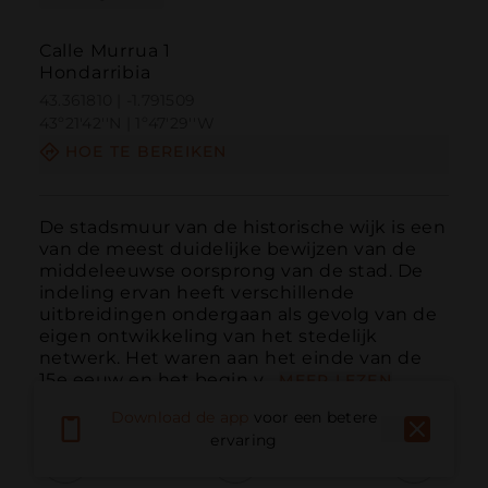
Calle Murrua 1
Hondarribia
43.361810 | -1.791509
43º21'42''N | 1º47'29''W
HOE TE BEREIKEN
De stadsmuur van de historische wijk is een 
van de meest duidelijke bewijzen van de 
middeleeuwse oorsprong van de stad. De 
indeling ervan heeft verschillende 
uitbreidingen ondergaan als gevolg van de 
eigen ontwikkeling van het stedelijk 
netwerk. Het waren aan het einde van de 
15e eeuw en het begin v...
MEER LEZEN
Download de app
voor een betere
ervaring