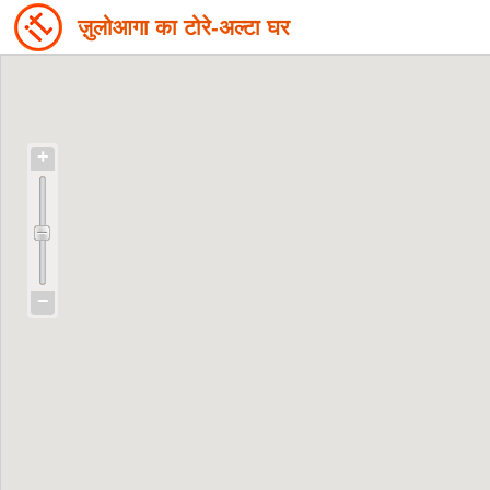
ज़ुलोआगा का टोरे-अल्टा घर
+
−