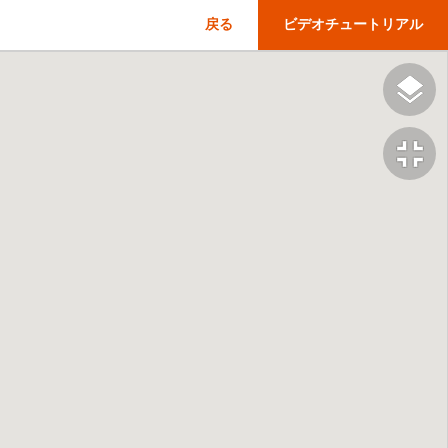
戻る
ビデオチュートリアル
fullscreen_exit