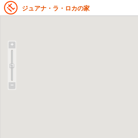
ジュアナ・ラ・ロカの家
+
−