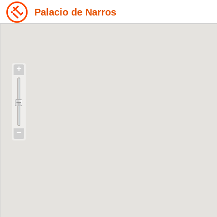
Palacio de Narros
+
−