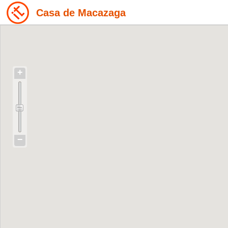
Casa de Macazaga
+
−