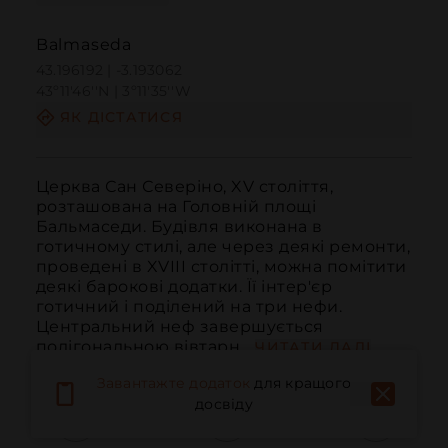
Balmaseda
43.196192 | -3.193062
43º11'46''N | 3º11'35''W
ЯК ДІСТАТИСЯ
Церква Сан Северіно, XV століття, 
розташована на Головній площі 
Бальмаседи. Будівля виконана в 
готичному стилі, але через деякі ремонти, 
проведені в XVIII столітті, можна помітити 
деякі барокові додатки. Її інтер'єр 
готичний і поділений на три нефи. 
Центральний неф завершується 
полігональною вівтарн...
ЧИТАТИ ДАЛІ
Завантажте додаток
для кращого
досвіду