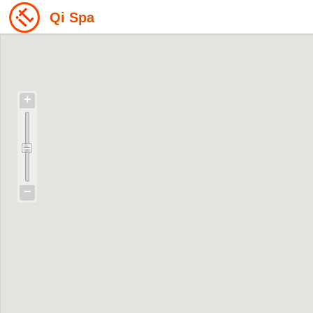
Qi Spa
+
−