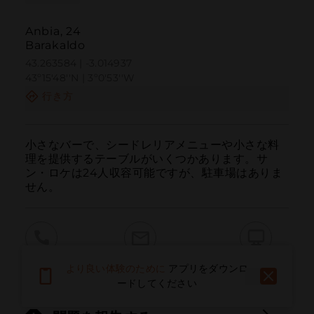
Anbia, 24
Barakaldo
43.263584 | -3.014937
43º15'48''N | 3º0'53''W
行き方
小さなバーで、シードレリアメニューや小さな料
理を提供するテーブルがいくつかあります。サ
ン・ロケは24人収容可能ですが、駐車場はありま
せん。
呼ぶ
電子メール
ウェブサイト
より良い体験のために
アプリをダウンロ
ードしてください