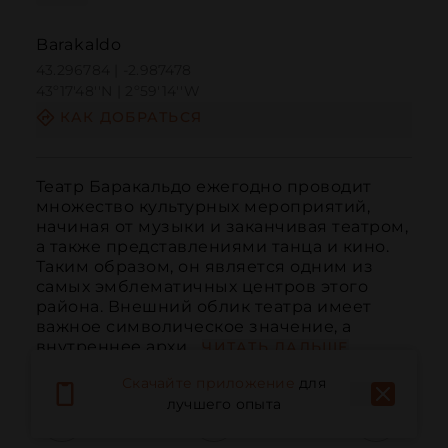
Barakaldo
43.296784 | -2.987478
43º17'48''N | 2º59'14''W
КАК ДОБРАТЬСЯ
Театр Баракальдо ежегодно проводит 
множество культурных мероприятий, 
начиная от музыки и заканчивая театром, 
а также представлениями танца и кино. 
Таким образом, он является одним из 
самых эмблематичных центров этого 
района. Внешний облик театра имеет 
важное символическое значение, а 
внутреннее архи...
ЧИТАТЬ ДАЛЬШЕ
Скачайте приложение
для
лучшего опыта