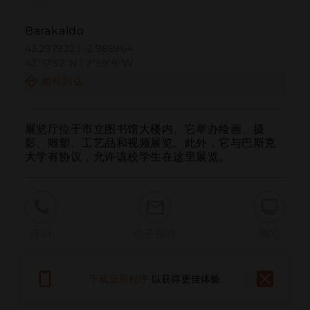
Barakaldo
43.297932 | -2.985964
43º17'52''N | 2º59'9''W
如何到达
展览厅位于市立图书馆大楼内。它举办绘画、摄
影、雕塑、工艺品和视频展览。此外，它与巴斯克
大学有协议，允许该校学生在这里展览。
呼叫
电子邮件
网站
下载应用程序
以获得更佳体验
报告问题