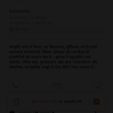
Barakaldo
43.282855 | -2.982821
43º16'58''N | 2º58'58''W
कैसे पहुंचें
संस्कृति भवन में स्थित, यह चित्रकला, मूर्तिकला, फोटोग्राफी, 
कलात्मक कार्यशालाएँ, शैक्षिक, इतिहास और एनजीओ की 
प्रदर्शनियों को समर्थन देता है। इमारत में बहुउद्देशीय कक्ष, 
सभागार, संगीत कक्ष, पुस्तकालय, खेल कक्ष, व्यायामशाला और 
सामाजिक-सांस्कृतिक समूहों के लिए मीटिंग कक्ष उपलब्ध हैं।
बुलाना
ईमेल
वेबसाइट
बेहतर अनुभव के लिए
ऐप डाउनलोड करें